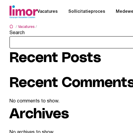
S
k
Vacatures
Sollicitatieproces
Medewer
i
p
/
Vacatures
/
Veendam - Burgemeester Boscherstraat
t
Search
o
c
o
n
Recent Posts
t
e
n
t
Recent Comment
No comments to show.
Archives
No archives to show.