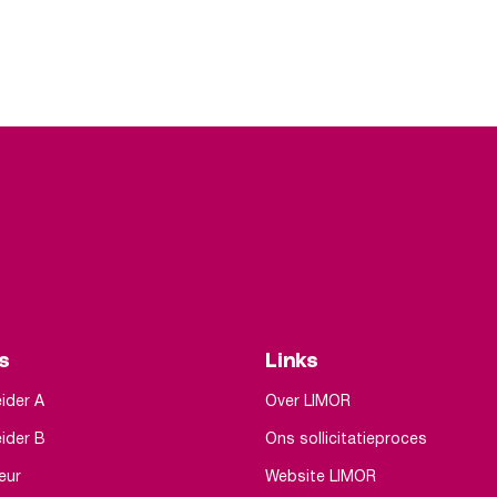
s
Links
ider A
Over LIMOR
ider B
Ons sollicitatieproces
eur
Website LIMOR