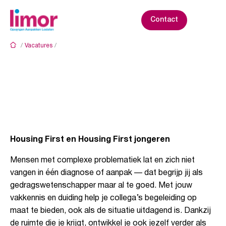
S
k
Contact
i
p
/
Vacatures
/
Wetenschappelijk Onderwijs
t
Gedragswetenschapper
o
c
o
n
€3.935 - €6.321
Den Haag - Johan de Wittlaan
t
Wetenschappelijk Onderwijs
30-09-2026 (sluitingsdatum)
e
n
t
Housing First en Housing First jongeren
Mensen met complexe problematiek lat en zich niet
vangen in één diagnose of aanpak — dat begrijp jij als
gedragswetenschapper maar al te goed. Met jouw
vakkennis en duiding help je collega’s begeleiding op
maat te bieden, ook als de situatie uitdagend is. Dankzij
de ruimte die je krijgt, ontwikkel je ook jezelf verder als