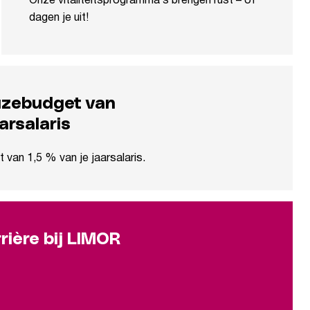
Onze vitaliteitsprogramma’s brengen rust – of
dagen je uit!
euzebudget van
arsalaris
van 1,5 % van je jaarsalaris.
rière bij LIMOR