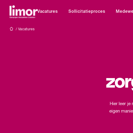
S
k
Vacatures
Sollicitatieproces
Medewer
i
p
t
/
Vacatures
o
c
o
n
t
e
n
zor
t
Hier leer je
eigen manie