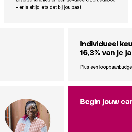
Diverse functies en een gevarieerd zorgaanbod
– er is altijd iets dat bij jou past.
Individueel k
16,3% van je ja
Plus een loopbaanbudget 
Begin jouw car