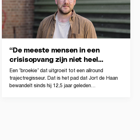
“De meeste mensen in een
crisisopvang zijn niet heel
anders dan jij en ik.”
Een ‘broekie’ dat uitgroeit tot een allround
trajectregisseur. Dat is het pad dat Jort de Haan
bewandelt sinds hij 12,5 jaar geleden…